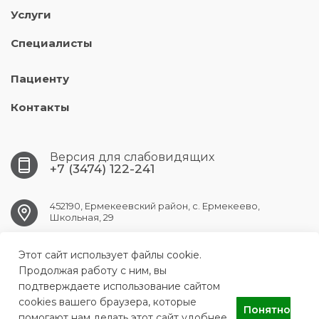
Услуги
Специалисты
Пациенту
Контакты
Версия для слабовидящих
+7 (3474) 122-241
452190, Ермекеевский район, с. Ермекеево,
Школьная, 29
Этот сайт использует файлы cookie.
ermekeev.crb@doctorrb.ru
Продолжая работу с ним, вы
подтверждаете использование сайтом
cookies вашего браузера, которые
Понятно
ГБУЗ РБ Ермекеевская ЦРБ
помогают нам делать этот сайт удобнее