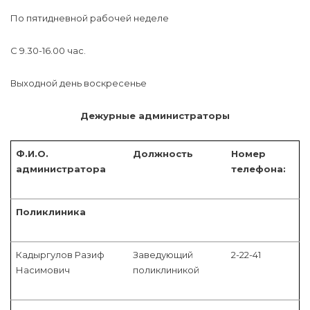
По пятидневной рабочей неделе
С 9.30-16.00 час.
Выходной день воскресенье
Дежурные администраторы
Ф.И.О.
Должность
Номер
администратора
телефона:
Поликлиника
Кадыргулов Разиф
Заведующий
2-22-41
Насимович
поликлиникой