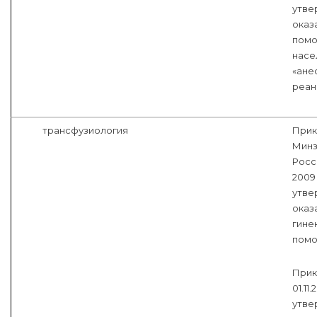
утве
оказ
помо
насе
«ане
реан
трансфузиология
Прик
Минз
Росс
2009
утве
оказ
гине
помо
Прик
01.11
утве