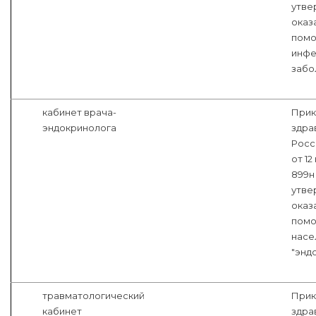
утве
оказ
помо
инфе
забо
кабинет врача-
Прик
эндокринолога
здра
Росс
от 12
899н
утве
оказ
помо
насе
"энд
травматологический
Прик
кабинет
здра