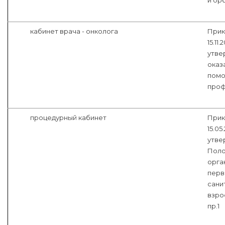
и ор
кабинет врача - онколога
Прик
15.11
утве
оказ
помо
проф
процедурный кабинет
Прик
15.05
утве
Поло
орга
перв
сани
взро
пр.1