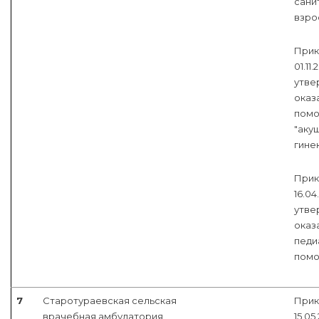
сани
взро
Прик
01.11
утве
оказ
помо
"аку
гинек
Прик
16.04
утве
оказ
педи
пом
7
Старотураевская сельская
Прик
врачебная амбулатория
15.05