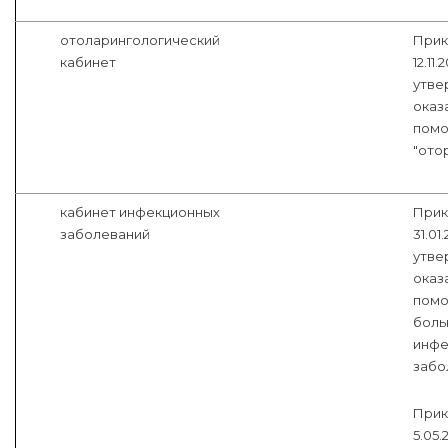
отоларингологический
Прик
кабинет
12.11
утве
оказ
помо
"ото
кабинет инфекционных
Прик
заболеваний
31.01
утве
оказ
помо
боль
инфе
забо
Прик
5.05.