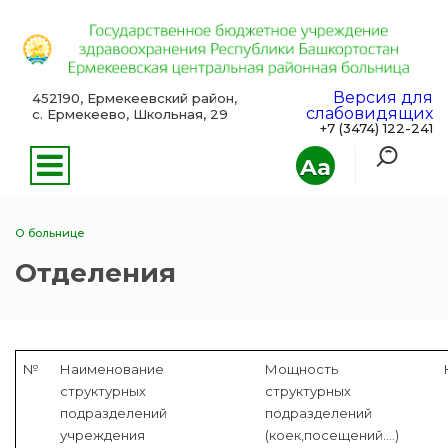
Версия для
452190, Ермекеевский район,
слабовидящих
с. Ермекеево, Школьная, 29
+7 (3474) 122-241
Aa
О больнице
Отделения
№
Наименование
Мощность
структурных
структурных
подразделений
подразделений
учреждения
(коек,посещений….)