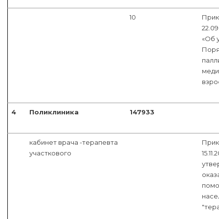
10
Прик
22.09
«Об 
Поря
палл
меди
взро
4
Поликлиника
147933
кабинет врача -терапевта
Прик
участкового
15.11
утве
оказ
помо
насе
"тера