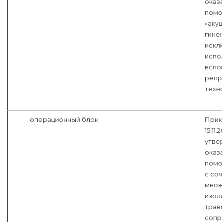
оказ
помо
«аку
гине
искл
испо
вспо
репр
техн
операционный блок
Прик
15.11
утве
оказ
помо
с со
множ
изол
трав
соп