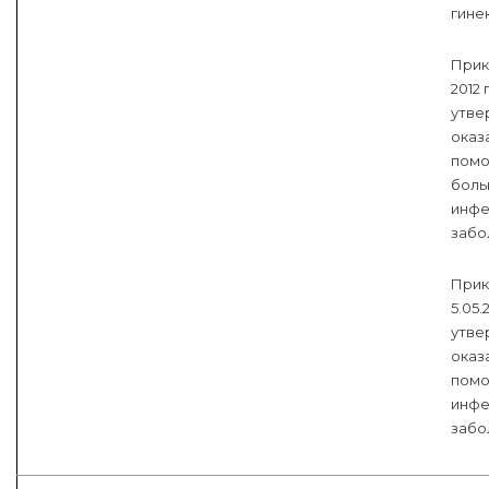
гине
Прика
2012 
утве
оказ
помо
боль
инфе
забо
Прик
5.05.
утве
оказ
помо
инфе
забо