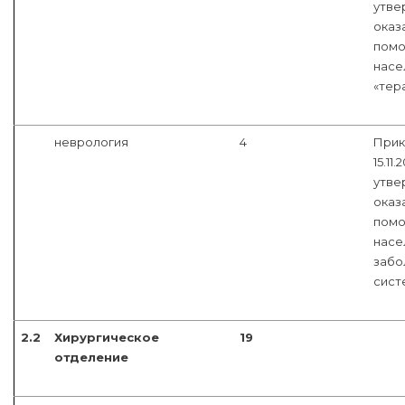
утве
оказ
помо
насе
«тера
неврология
4
Прик
15.11
утве
оказ
помо
насе
забо
сист
2.2
Хирургическое
19
отделение