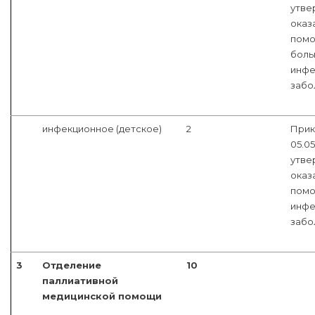
утве
оказ
помо
боль
инфе
забо
инфекционное (детское)
2
Прик
05.05
утве
оказ
помо
инфе
забо
3
Отделение
10
паллиативной
медицинской помощи