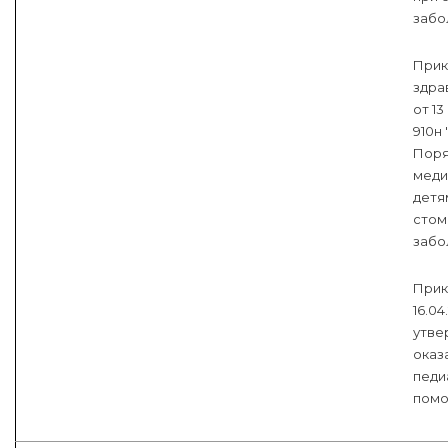
забо
Прик
здра
от 13
910н
Поря
меди
детя
стом
забо
Прик
16.04
утве
оказ
педи
пом