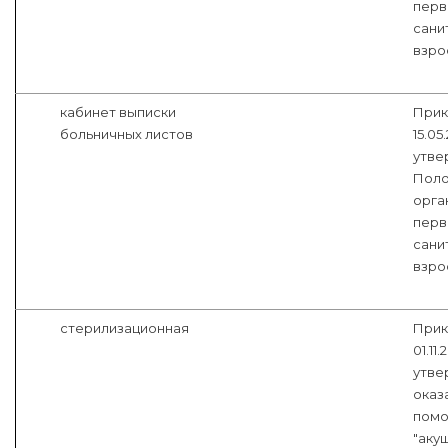
перв
сани
взро
кабинет выписки
Прик
больничных листов
15.05
утве
Поло
орга
перв
сани
взро
стерилизационная
Прик
01.11
утве
оказ
помо
"аку