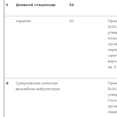
5
Дневной стационар
30
терапия
30
Прик
15.05
утве
поло
орга
перв
сани
взро
пр. 9
6
Суккуловская сельская
Прик
врачебная амбулатория
15.05
утве
Поло
орга
перв