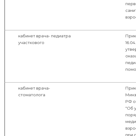
перв
сани
взро
кабинет врача- педиатра
Прик
участкового
16.04
утве
оказ
педи
помо
кабинет врача-
Прик
стоматолога
Минз
РФ от
"Об 
поря
меди
взро
при 