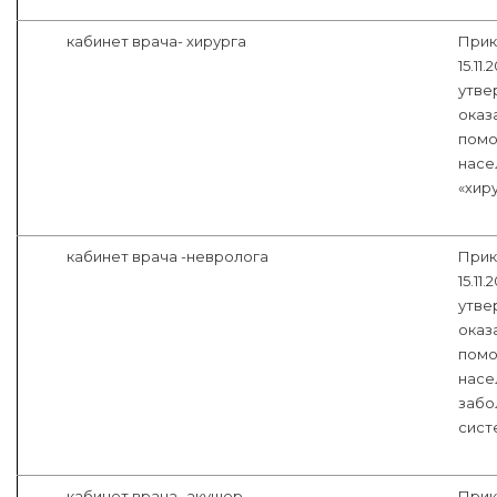
кабинет врача- хирурга
Прик
15.11
утве
оказ
помо
насе
«хиру
кабинет врача -невролога
Прик
15.11
утве
оказ
помо
насе
забо
систе
кабинет врача- акушер-
Прик