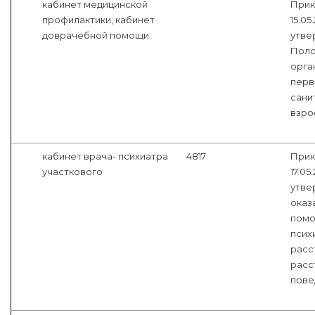
кабинет медицинской
Прик
профилактики, кабинет
15.05
доврачебной помощи
утве
Поло
орга
перв
сани
взро
кабинет врача- психиатра
4817
Прик
участкового
17.05
утве
оказ
помо
псих
расс
расс
пове