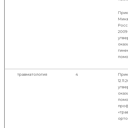
Прик
Минз
Росс
2009
утве
оказ
гине
помо
травматология
4
Прик
12.11
утве
оказ
помо
про
«тра
орто