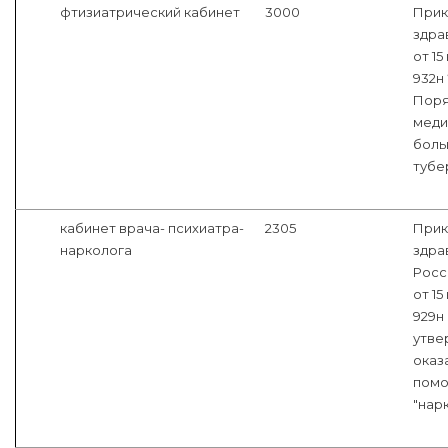
фтизиатрический кабинет
3000
Прик
здра
от 15
932н
Поря
меди
боль
тубе
кабинет врача- психиатра-
2305
Прик
нарколога
здра
Росс
от 15
929н
утве
оказ
помо
"нарк