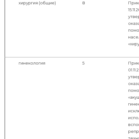
хирургия (общие)
8
Прик
15.11
утве
оказ
помо
насе
«хиру
гинекология
5
Прик
01.11
утве
оказ
помо
«аку
гине
искл
испо
вспо
репр
техн