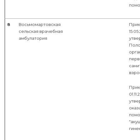
пом
8
Восьмомартовская
Прик
сельская врачебная
15.05
амбулатория
утве
Поло
орга
перв
сани
взро
Прик
01.11
утве
оказ
помо
"аку
гинек