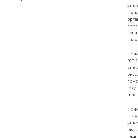
утве
Поло
орга
перв
сани
взро
Прик
01.11
утве
оказ
помо
"аку
гинек
Прик
16.04
утве
оказ
педи