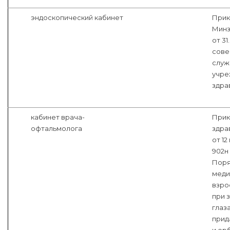
эндоскопический кабинет
Прик
Минз
от 31
сове
служ
учре
здра
кабинет врача-
Прик
офтальмолога
здра
от 12
902н
Поря
меди
взро
при 
глаза
прид