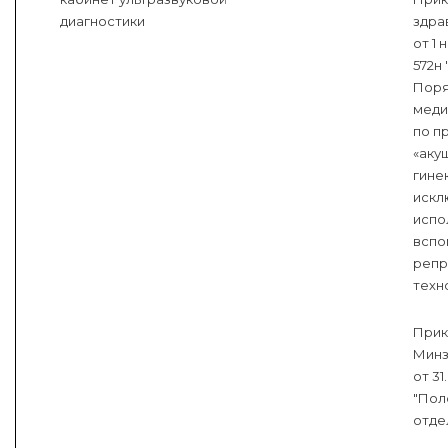
диагностики
здра
от 1 
572н
Поря
меди
по п
«аку
гине
искл
испо
вспо
репр
техн
Прик
Минз
от 31
"Пол
отде