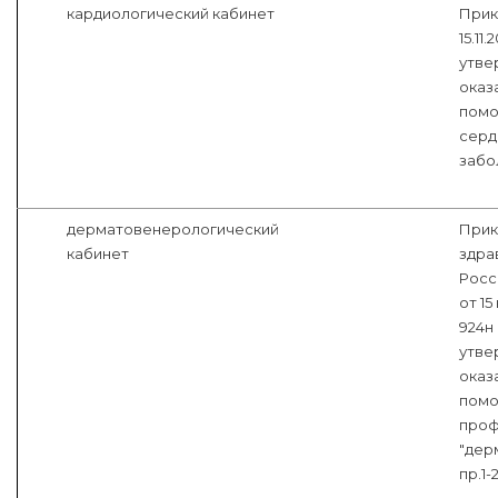
кардиологический кабинет
Прик
15.11
утве
оказ
помо
серд
забо
дерматовенерологический
Прик
кабинет
здра
Росс
от 15
924н
утве
оказ
помо
про
"дер
пр.1-