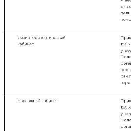
утве
оказ
педи
помо
физиотерапевтический
Прик
кабинет
15.05
утве
Поло
орга
перв
сани
взро
массажный кабинет
Прик
15.05
утве
Поло
орга