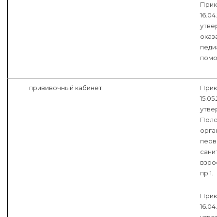
Прик
16.04
утве
оказ
педи
помо
прививочный кабинет
Прик
15.05
утве
Поло
орга
перв
сани
взро
пр.1.
Прик
16.04