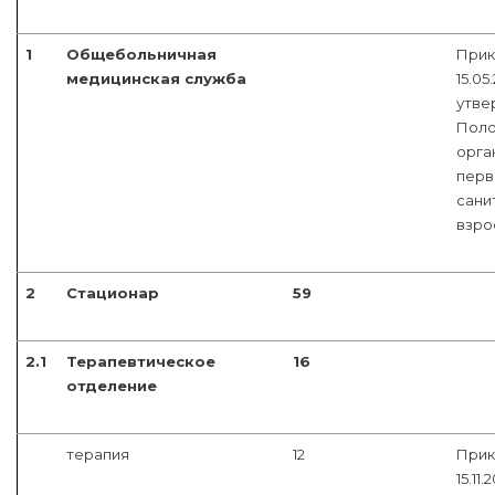
1
Общебольничная
Прик
медицинская служба
15.05
утве
Поло
орга
перв
сани
взро
2
Стационар
59
2.1
Терапевтическое
16
отделение
терапия
12
Прик
15.11