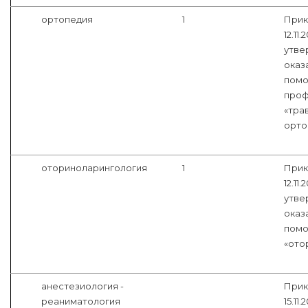
ортопедия
1
Прик
12.11
утве
оказ
помо
про
«тра
орто
оториноларингология
1
Прик
12.11
утве
оказ
помо
«ото
анестезиология -
Прик
реаниматология
15.11