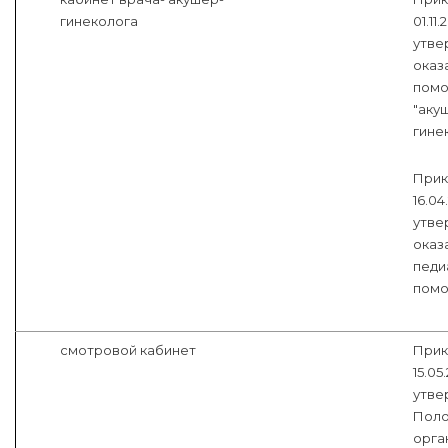
гинеколога
01.11
утве
оказ
помо
"аку
гинек
Прик
16.04
утве
оказ
педи
пом
смотровой кабинет
Прик
15.05
утве
Поло
орга