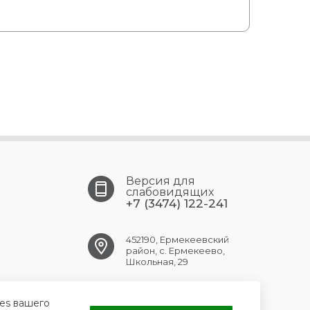
Версия для
слабовидящих
+7 (3474) 122-241
452190, Ермекеевский
район, с. Ермекеево,
Школьная, 29
ermekeev.crb@doctorrb.ru
ies вашего