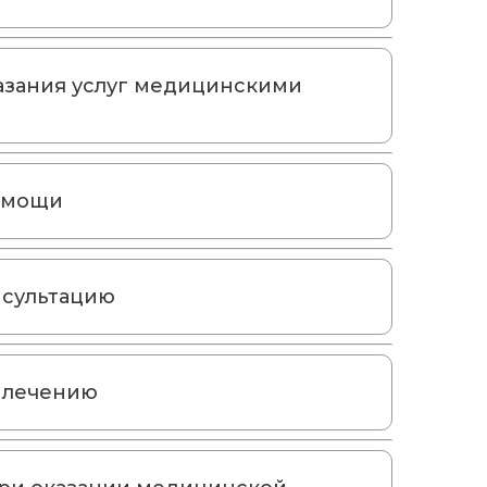
казания услуг медицинскими
омощи
нсультацию
 лечению