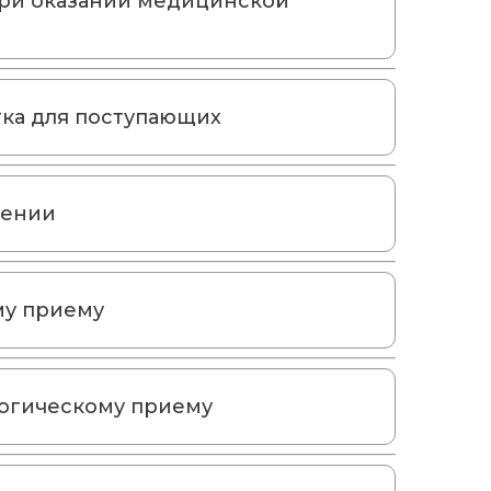
при оказании медицинской
тка для поступающих
дении
му приему
логическому приему