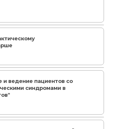
актическому
арше
 и ведение пациентов со
ическими синдромами в
тов"