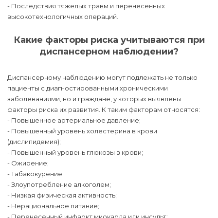
- Последствия тяжелых травм и перенесенных
высокотехнологичных операций.
Какие факторы риска учитываются при
диспансерном наблюдении?
Диспансерному наблюдению могут подлежать не только
пациенты с диагностированными хроническими
заболеваниями, но и граждане, у которых выявлены
факторы риска их развития. К таким факторам относятся:
- Повышенное артериальное давление;
- Повышенный уровень холестерина в крови
(дислипидемия);
- Повышенный уровень глюкозы в крови;
- Ожирение;
- Табакокурение;
- Злоупотребление алкоголем;
- Низкая физическая активность;
- Нерациональное питание;
- Перенесенный инфаркт миокарда или инсульт;