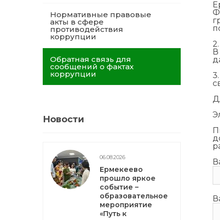
Е
Ф
Нормативные правовые
г
акты в сфере
п
противодействия
коррупции
2
В
Обратная связь для
д
сообщений о фактах
коррупции
3
с
Д
Э
Новости
П
д
р
06.08.2026
В
Ермекеево
прошло яркое
событие –
образовательное
В
мероприятие
«Путь к