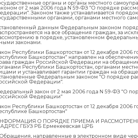
осударственные органы и органы местного самоуп
аконом от 2 мая 2006 года N 59-ФЗ "О порядке рас
едерации". Законом также устанавливается порядо
осударственными органами, органами местного са
становленный данным Федеральным законом поряд
аспространяется на все обращения граждан, за ис
ассмотрению в порядке, установленном федеральн
ными законами.
акон Республики Башкортостан от 12 декабря 2006 г
еспублике Башкортостан" направлен на обеспечени
рава граждан Российской Федерации на обращение
рганами Республики Башкортостан, органами мест
ицами и устанавливает гарантии граждан на обращ
становленные Федеральным законом "О порядке р
оссийской Федерации".
едеральный закон от 2 мая 2006 года N 59-ФЗ "О 
оссийской Федерации"
акон Республики Башкортостан от 12 декабря 2006 г
еспублике Башкортостан"
НФОРМАЦИЯ О ПОРЯДКЕ ПРИЕМА И РАССМОТРЕН
 АДРЕС ГБУЗ РБ Ермекеевская ЦРБ
. Обращения, направленные в электронном виде че