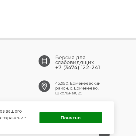
Версия для
слабовидящих
+7 (3474) 122-241
452190, Ермекеевский
район, с. Ермекеево,
Школьная, 29
ermekeev.crb@doctorrb.ru
ies вашего
 сохранение
Понятно