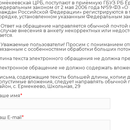
рмекеевская ЦРБ, поступают в приемную ГБУЗ РБ Ер
едеральным законом от 2 мая 2006 года №59-ФЗ «
раждан Российской Федерации» регистрируются в 
орядке, установленном указанным Федеральным за
. Ответ на обращение направляется обычной почтой п
 случае внесения в анкету некорректных или недос
ается.
. Уважаемые пользователи! Просим с пониманием от
вязанным с особенностями обработки больших пот
лина текста электронного обращения не должна пр
лектронное обращение не должно содержать вложе
исьма, содержащие тексты большей длины, копии д
опустимые вложения, следует направлять обычной п
айон, с. Ермекеево, Школьная, 29
аше имя
*
аш E-mail
*