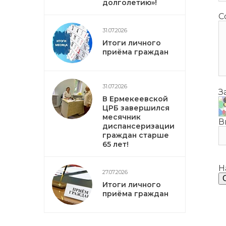
долголетию»!
С
31.07.2026
Итоги личного
приёма граждан
31.07.2026
З
В Ермекеевской
ЦРБ завершился
месячник
В
диспансеризации
граждан старше
65 лет!
Н
27.07.2026
Итоги личного
приёма граждан