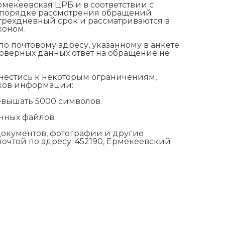
мекеевская ЦРБ и в соответствии с
О порядке рассмотрения обращений
трехдневный срок и рассматриваются в
коном.
о почтовому адресу, указанному в анкете.
товерных данных ответ на обращение не
нестись к некоторым ограничениям,
оков информации:
евышать 5000 символов.
нных файлов.
окументов, фотографии и другие
очтой по адресу: 452190, Ермекеевский