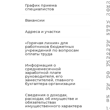
г
График приема
з
специалистов
Ф
г
Вакансии
У
р
р
Адреса и участки
и
З
«Горячая линия» для
Р
работников бюджетных
п
учреждений по вопросам
о
оплаты труда
л
у
Информация о
Р
среднемесячной
заработной плате
Ф
руководителя, его
Р
заместителей, главного
бухгалтера организации
З
Р
Сведения о доходах,
И
расходах, об имуществе и
В
обязательствах
имущественного характера
1