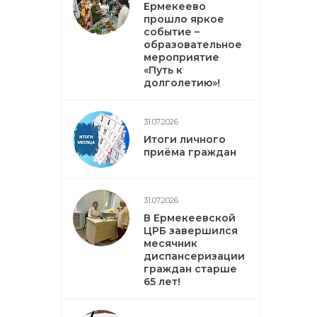
Ермекеево
прошло яркое
событие –
образовательное
мероприятие
«Путь к
долголетию»!
31.07.2026
Итоги личного
приёма граждан
31.07.2026
В Ермекеевской
ЦРБ завершился
месячник
диспансеризации
граждан старше
65 лет!