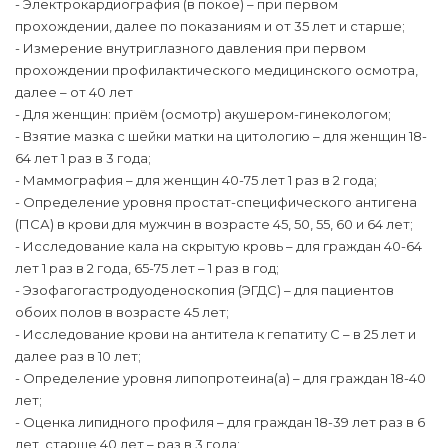
- Электрокардиография (в покое) – при первом
прохождении, далее по показаниям и от 35 лет и старше;
- Измерение внутриглазного давления при первом
прохождении профилактического медицинского осмотра,
далее – от 40 лет
- Для женщин: приём (осмотр) акушером-гинекологом;
- Взятие мазка с шейки матки на цитологию – для женщин 18-
64 лет 1 раз в 3 года;
- Маммография – для женщин 40-75 лет 1 раз в 2 года;
- Определение уровня простат-специфического антигена
(ПСА) в крови для мужчин в возрасте 45, 50, 55, 60 и 64 лет;
- Исследование кала на скрытую кровь – для граждан 40-64
лет 1 раз в 2 года, 65-75 лет – 1 раз в год;
- Эзофагогастродуоденоскопия (ЭГДС) – для пациентов
обоих полов в возрасте 45 лет;
- Исследование крови на антитела к гепатиту C – в 25 лет и
далее раз в 10 лет;
- Определение уровня липопротеина(а) – для граждан 18-40
лет;
- Оценка липидного профиля – для граждан 18-39 лет раз в 6
лет, старше 40 лет – раз в 3 года;