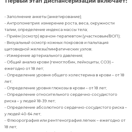
Первый этап диспансеризации включает:
- Заполнение анкеты (анкетирование);
- Антропометрия: измерение роста, веса, окружности
талии, определение индекса массы тела;
- Приём (осмотр) врачом-терапевтом (участковым/ВОП);
- Визуальный осмотр кожных покровов и пальпация
щитовидной железы/лимфатических узлов;
- Измерение артериального давления;
- Общий анализ крови (гемоглобин, лейкоциты, СОЭ) –
ежегодно от 18 лет;
- Определение уровня общего холестерина в крови – от 18
лет;
- Определение уровня глюкозы в крови – от 18 лет;
- Определение относительного сердечно-сосудистого
риска – у людей 18-39 лет;
- Определение абсолютного сердечно-сосудистого риска –
у людей 40-64 лет;
- Флюорография или рентгенография лёгких – ежегодно от
18 лет;