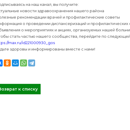
дписываясь на наш канал, вы получите:
ктуальные новости здравоохранения нашего района
олезные рекомендации врачей и профилактические советы
нформация о проведении диспансеризаций и профилактических
бъявления о мероприятиях и акциях, организуемых нашей больн
тобы стать частью нашего сообщества, перейдите по следующей
tps://max.ru/id221000930_gos
удьте здоровы и информированы вместе с нами!
Возврат к списку