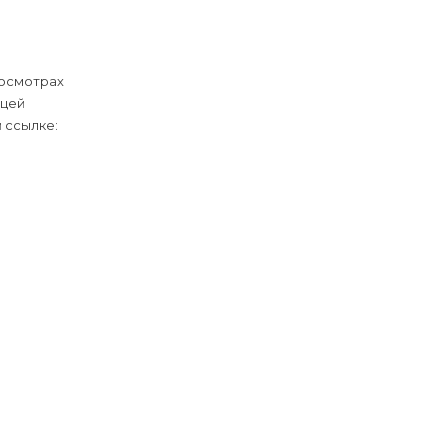
 осмотрах
ицей
 ссылке: