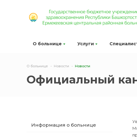
О больнице
Услуги
Специалис
О больнице
Новости
Новости
Официальный кан
У
Информация о больнице
М
п