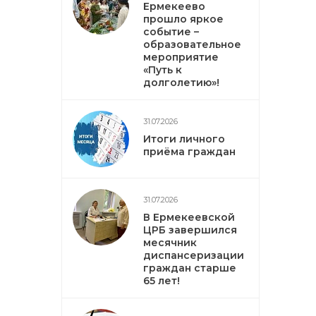
Ермекеево
прошло яркое
событие –
образовательное
мероприятие
«Путь к
долголетию»!
31.07.2026
Итоги личного
приёма граждан
31.07.2026
В Ермекеевской
ЦРБ завершился
месячник
диспансеризации
граждан старше
65 лет!