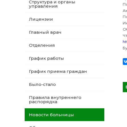
Структура и органы
По
управления
А
П
Лицензии
И
О
Главный врач
Ч
ht
Отделения
Б
График работы
График приема граждан
Было-стало
Правила внутреннего
распорядка
Новости больницы