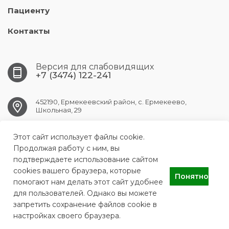
Пациенту
Контакты
Версия для слабовидящих
+7 (3474) 122-241
452190, Ермекеевский район, с. Ермекеево,
Школьная, 29
Этот сайт использует файлы cookie.
ermekeev.crb@doctorrb.ru
Продолжая работу с ним, вы
подтверждаете использование сайтом
cookies вашего браузера, которые
Понятно
ГБУЗ РБ Ермекеевская ЦРБ
помогают нам делать этот сайт удобнее
для пользователей. Однако вы можете
запретить сохранение файлов cookie в
настройках своего браузера.