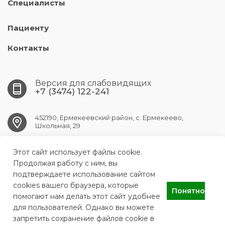
Специалисты
Пациенту
Контакты
Версия для слабовидящих
+7 (3474) 122-241
452190, Ермекеевский район, с. Ермекеево,
Школьная, 29
Этот сайт использует файлы cookie.
ermekeev.crb@doctorrb.ru
Продолжая работу с ним, вы
подтверждаете использование сайтом
cookies вашего браузера, которые
Понятно
ГБУЗ РБ Ермекеевская ЦРБ
помогают нам делать этот сайт удобнее
для пользователей. Однако вы можете
запретить сохранение файлов cookie в