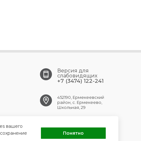
Версия для
слабовидящих
+7 (3474) 122-241
452190, Ермекеевский
район, с. Ермекеево,
Школьная, 29
ermekeev.crb@doctorrb.ru
ies вашего
 сохранение
Понятно