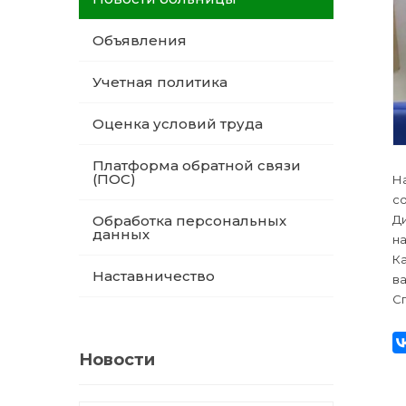
Объявления
Учетная политика
Оценка условий труда
Платформа обратной связи
(ПОС)
Н
с
Д
Обработка персональных
данных
н
К
Наставничество
ва
Сп
Новости