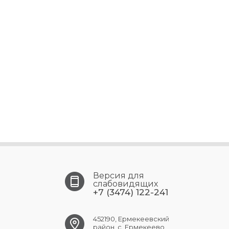
Версия для
слабовидящих
+7 (3474) 122-241
452190, Ермекеевский
район, с. Ермекеево,