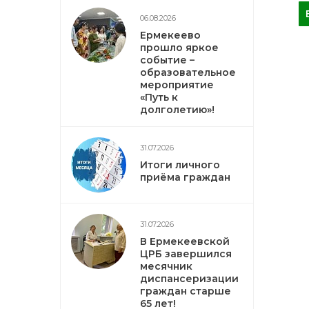
06.08.2026
Ермекеево
прошло яркое
событие –
образовательное
мероприятие
«Путь к
долголетию»!
31.07.2026
Итоги личного
приёма граждан
31.07.2026
В Ермекеевской
ЦРБ завершился
месячник
диспансеризации
граждан старше
65 лет!