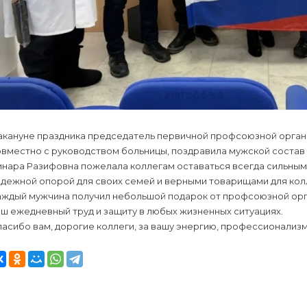
акануне праздника председатель первичной профсоюзной орган
овместно с руководством больницы, поздравила мужской состав
инара Разифовна пожелала коллегам оставаться всегда сильным
адежной опорой для своих семей и верными товарищами для кол
аждый мужчина получил небольшой подарок от профсоюзной орга
ш ежедневный труд и защиту в любых жизненных ситуациях.
асибо вам, дорогие коллеги, за вашу энергию, профессионализм