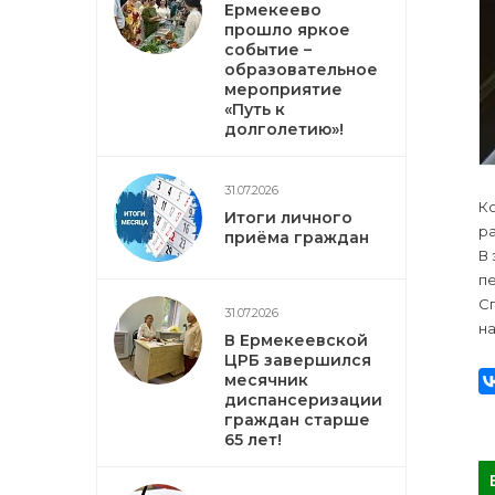
Ермекеево
прошло яркое
событие –
образовательное
мероприятие
«Путь к
долголетию»!
31.07.2026
К
Итоги личного
ра
приёма граждан
В 
п
Сп
31.07.2026
на
В Ермекеевской
ЦРБ завершился
месячник
диспансеризации
граждан старше
65 лет!