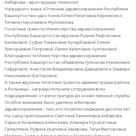
Акбарова – врач-акушер-гинеколог.
Нагрудного знака «Отличник здравоохранения Республики
Башкортостан» удостоены Юлия Ринатовна Бережная и
Татьяна Николаевна Муллаянова.
Почётные грамоты Министерства здравоохранения
Республики Башкортостан вручены Рузиле Рифгатовне
Беляковой, Суфие Рамизовне Кучарбаевой, Елене
Григорьевне Петровой, Лилии Халитовне Чулпановой.
Благодарности Министерства здравоохранения
Республики Башкортостан объявлены Гульчачак Маликовне
Гафуровой, Анастасии Владимировне Давыдовой и Эльвире
Николаевне Фаттаховой.
А также вручены почётные грамоты администрации района
и больницы – награды получили сотрудники всех
подразделений, от регистратуры до хозяйственной службы.
Особое внимание было уделено юбилярам
здравоохранения – тем, кто посвятил медицине десятки лет.
На сцену приглашались Светлана Такмиловна Акбарова,
Лариса Яковлевна Алексеева, Ильмира Мусагитовна
Галиуллина, Руфина Ураловна Закирова, Тагуи Викторовна
Меликян, Галина Александровна Петрова, Гульшат