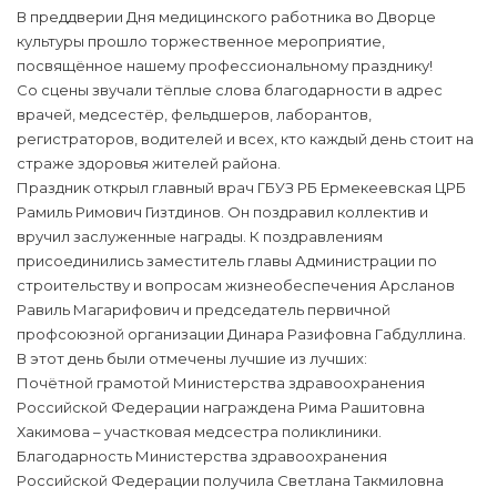
В преддверии Дня медицинского работника во Дворце
культуры прошло торжественное мероприятие,
посвящённое нашему профессиональному празднику!
Со сцены звучали тёплые слова благодарности в адрес
врачей, медсестёр, фельдшеров, лаборантов,
регистраторов, водителей и всех, кто каждый день стоит на
страже здоровья жителей района.
Праздник открыл главный врач ГБУЗ РБ Ермекеевская ЦРБ
Рамиль Римович Гизтдинов. Он поздравил коллектив и
вручил заслуженные награды. К поздравлениям
присоединились заместитель главы Администрации по
строительству и вопросам жизнеобеспечения Арсланов
Равиль Магарифович и председатель первичной
профсоюзной организации Динара Разифовна Габдуллина.
В этот день были отмечены лучшие из лучших:
Почётной грамотой Министерства здравоохранения
Российской Федерации награждена Рима Рашитовна
Хакимова – участковая медсестра поликлиники.
Благодарность Министерства здравоохранения
Российской Федерации получила Светлана Такмиловна