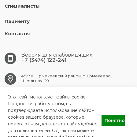
Специалисты
Пациенту
Контакты
Версия для слабовидящих
+7 (3474) 122-241
452190, Ермекеевский район, с. Ермекеево,
Школьная, 29
Этот сайт использует файлы cookie.
ermekeev.crb@doctorrb.ru
Продолжая работу с ним, вы
подтверждаете использование сайтом
cookies вашего браузера, которые
Понятно
ГБУЗ РБ Ермекеевская ЦРБ
помогают нам делать этот сайт удобнее
для пользователей. Однако вы можете