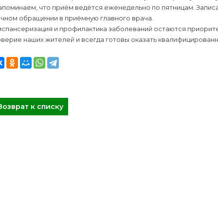
поминаем, что приём ведётся еженедельно по пятницам. Записать
ичном обращении в приёмную главного врача.
испансеризация и профилактика заболеваний остаются приорит
оверие наших жителей и всегда готовы оказать квалифицирова
Возврат к списку