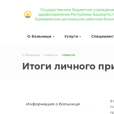
О больнице
Услуги
Специалис
О больнице
Новости
Новости
Итоги личного пр
В
Информация о больнице
Н
п