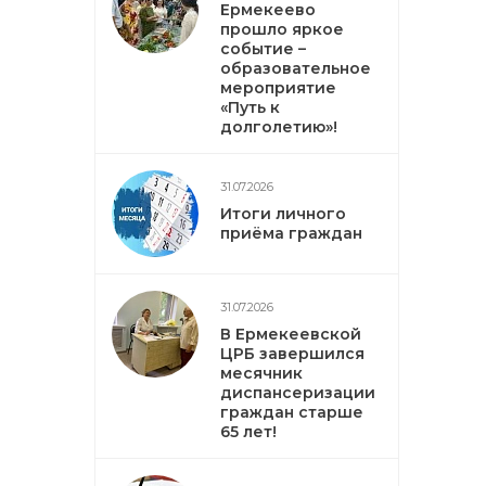
Ермекеево
прошло яркое
событие –
образовательное
мероприятие
«Путь к
долголетию»!
31.07.2026
Итоги личного
приёма граждан
31.07.2026
В Ермекеевской
ЦРБ завершился
месячник
диспансеризации
граждан старше
65 лет!