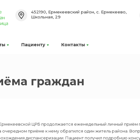
452190, Ермекеевский район, с. Ермекеево,
Школьная, 29
ты
Пациенту
Контакты
иёма граждан
 Ермекеевской ЦРБ продолжается еженедельный личный приём г
а очередном приёме к нему обратился один житель района. Воп
рохождения диспансеризации. Пациент получил подробную консу