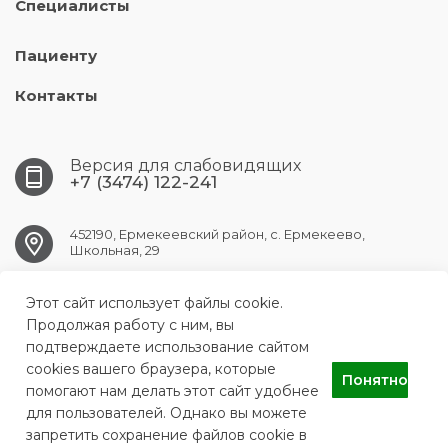
Специалисты
Пациенту
Контакты
Версия для слабовидящих
+7 (3474) 122-241
452190, Ермекеевский район, с. Ермекеево,
Школьная, 29
Этот сайт использует файлы cookie.
ermekeev.crb@doctorrb.ru
Продолжая работу с ним, вы
подтверждаете использование сайтом
cookies вашего браузера, которые
Понятно
ГБУЗ РБ Ермекеевская ЦРБ
помогают нам делать этот сайт удобнее
для пользователей. Однако вы можете
запретить сохранение файлов cookie в