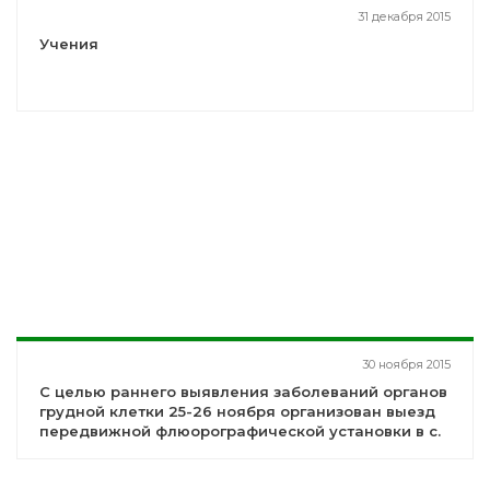
31 декабря 2015
Учения
30 ноября 2015
С целью раннего выявления заболеваний органов
грудной клетки 25-26 ноября организован выезд
передвижной флюорографической установки в с.
Абдулово, Старо-Тураево, где осмотрено более
200 человек.