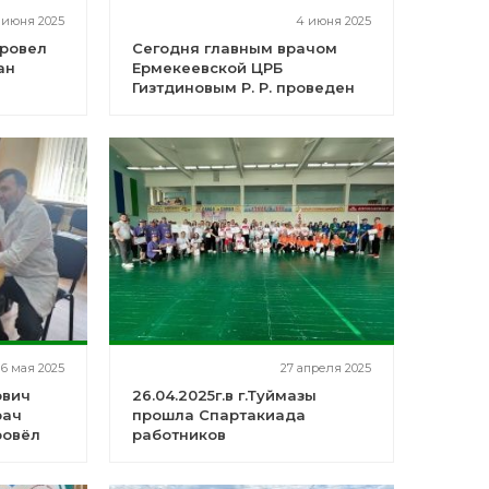
 июня 2025
4 июня 2025
провел
Сегодня главным врачом
ан
Ермекеевской ЦРБ
Гизтдиновым Р. Р. проведен
прием граждан
16 мая 2025
27 апреля 2025
ович
26.04.2025г.в г.Туймазы
рач
прошла Спартакиада
ровёл
работников
здравоохранения