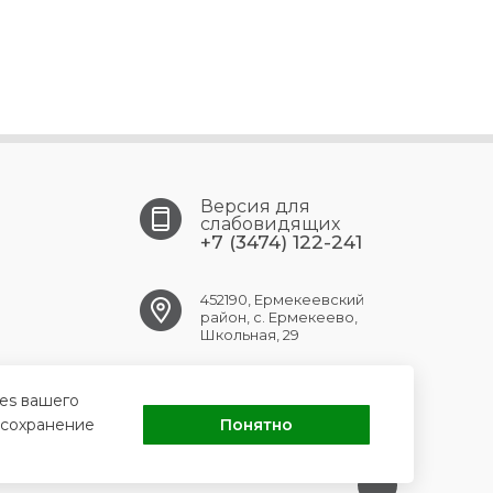
Версия для
слабовидящих
+7 (3474) 122-241
452190, Ермекеевский
район, с. Ермекеево,
Школьная, 29
ermekeev.crb@doctorrb.ru
ies вашего
 сохранение
Понятно