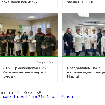
призывной комиссии
звена БТП РСЧС
13 марта 2025
6
В ГБУЗ Ермекеевская ЦРБ
Поздравляем Вас с
обновили аптечки первой
наступающим праздн
помощи
Марта!
овости 121 - 140 из 158
ачало
|
Пред.
|
4
5
6
7
8
|
След.
|
Конец