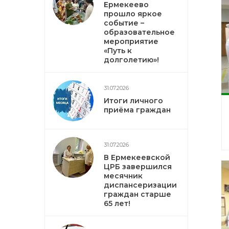
Ермекеево
прошло яркое
событие –
образовательное
мероприятие
«Путь к
долголетию»!
31.07.2026
Итоги личного
приёма граждан
31.07.2026
В Ермекеевской
ЦРБ завершился
месячник
диспансеризации
граждан старше
65 лет!