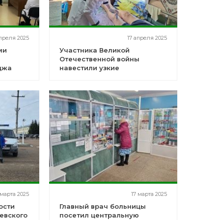
апреля 2025
17 апреля 2025
ми
Участника Великой
Отечественной войны
джа
навестили узкие
специалисты ГБУЗ РБ
Ермекеевской ЦРБ
 марта 2025
17 марта 2025
ости
Главный врач больницы
евского
посетил центральную