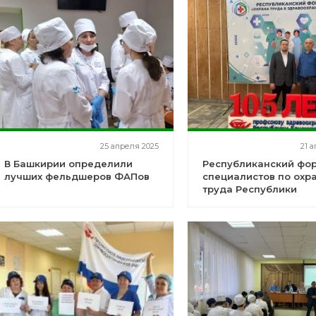
25 апреля 2025
21 
В Башкирии определили
Республиканский фо
лучших фельдшеров ФАПов
специалистов по охр
труда Республики
Башкортостан