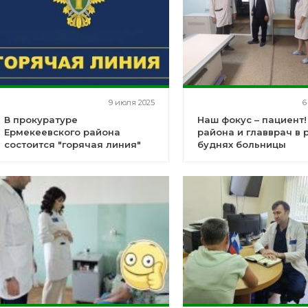
9 июля 2025
6
В прокуратуре
Наш фокус – пациент!
Ермекеевского района
района и главврач в 
состоится "горячая линия"
буднях больницы
по вопросам соблюдения
трудовых прав граждан