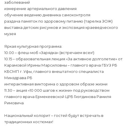
заболеваний
измерение артериального давления
обучение ведению дневника самоконтроля
раздача памяток по здоровому питанию (тарелка ЗОЖ)
выставка детских рисунков и экспозиция краеведческого
музея
Яркая культурная программа:
10.00 – флеш-моб «Зарядка» (встречаем всех!)
10.15 – образовательная лекция «За активное долголетие» от
Карамовой Ирины Марсиловны – главного врача ГБУЗ РБ
КБСМП г. Уфы, главного внештатного специалиста
Минздрава РБ
интерактивная викторина о здоровом образе жизни
11.30 – акция «10 000 шагов к жизни» под руководством
главного врача Ермекеевской ЦРБ Гизтдинова Рамиля
Римовича
Национальный колорит – гостей будут встречать в
традиционных костюмах!