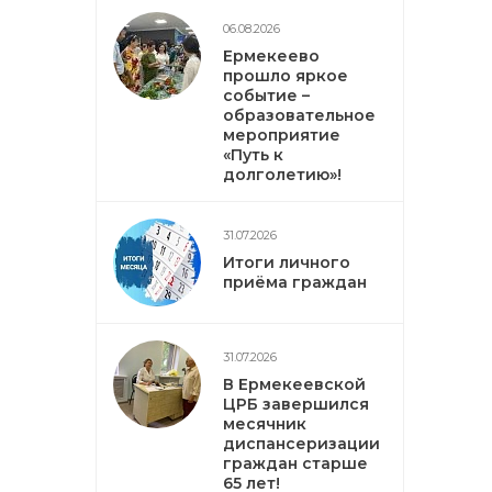
06.08.2026
Ермекеево
прошло яркое
событие –
образовательное
мероприятие
«Путь к
долголетию»!
31.07.2026
Итоги личного
приёма граждан
31.07.2026
В Ермекеевской
ЦРБ завершился
месячник
диспансеризации
граждан старше
65 лет!