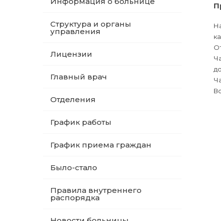
Информация о больнице
П
Структура и органы
На
управления
ка
От
Лицензии
Ча
д
Главный врач
Ча
Вс
Отделения
График работы
График приема граждан
Было-стало
Правила внутреннего
распорядка
Новости больницы