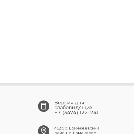
Версия для
слабовидящих
+7 (3474) 122-241
452190, Ермекеевский
район, с. Ермекеево,