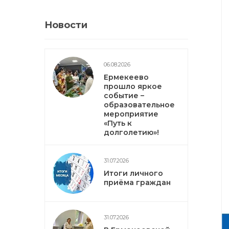
Новости
06.08.2026
Ермекеево
прошло яркое
событие –
образовательное
мероприятие
«Путь к
долголетию»!
31.07.2026
Итоги личного
приёма граждан
31.07.2026