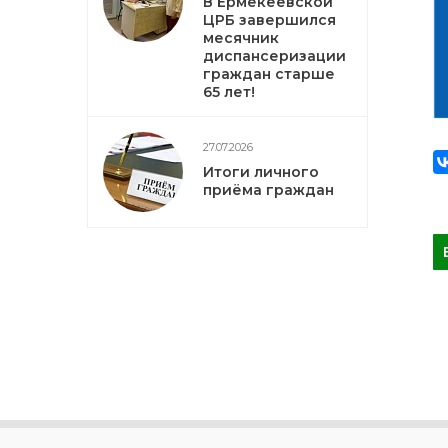
В Ермекеевской
ЦРБ завершился
месячник
диспансеризации
граждан старше
65 лет!
27.07.2026
Итоги личного
приёма граждан