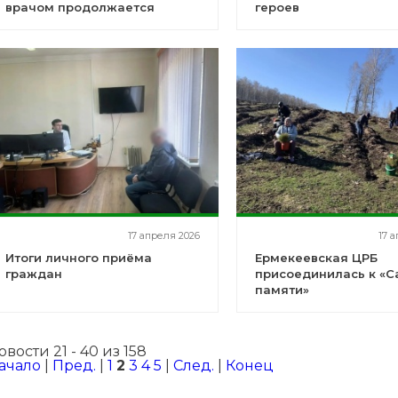
врачом продолжается
героев
17 апреля 2026
17 
Итоги личного приёма
Ермекеевская ЦРБ
граждан
присоединилась к «С
памяти»
овости 21 - 40 из 158
ачало
|
Пред.
|
1
2
3
4
5
|
След.
|
Конец