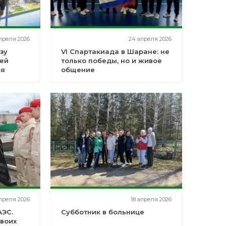
преля 2026
24 апреля 2026
зу
VI Спартакиада в Шаране: не
шей
только победы, но и живое
ся
общение
преля 2026
18 апреля 2026
АЭС.
Субботник в больнице
воих