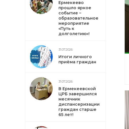
Ермекеево
прошло яркое
событие –
образовательное
мероприятие
«Путь к
долголетию»!
31.07.2026
Итоги личного
приёма граждан
31.07.2026
В Ермекеевской
ЦРБ завершился
месячник
диспансеризации
граждан старше
65 лет!