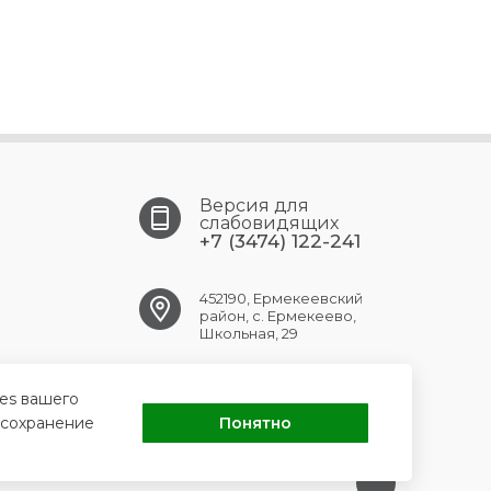
Версия для
слабовидящих
+7 (3474) 122-241
452190, Ермекеевский
район, с. Ермекеево,
Школьная, 29
ermekeev.crb@doctorrb.ru
ies вашего
 сохранение
Понятно