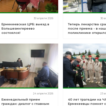
30 апреля 2026
30 а
Ермекеевская ЦРБ: выезд в
Теперь лекарства сра
Большезингереево
после приема - в на
состоялся!
поликлинике открыл
аптечный пункт!
24 апреля 2026
23 а
Еженедельный прием
40 лет трагедии на Ч
граждан: диалог с главным
Ермекеевцы помнят с