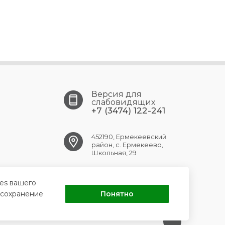
Версия для
слабовидящих
+7 (3474) 122-241
452190, Ермекеевский
район, с. Ермекеево,
Школьная, 29
ermekeev.crb@doctorrb.ru
ies вашего
 сохранение
Понятно