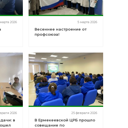
 марта 2026
5 марта 2026
а
Весеннее настроение от
профсоюза!
враля 2026
25 февраля 2026
дачи: в
В Ермекеевской ЦРБ прошло
рошел
совещание по