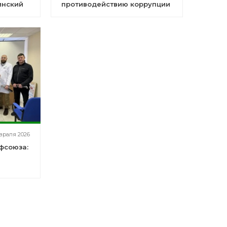
инский
противодействию коррупции
и мошенничеству
враля 2026
фсоюза: