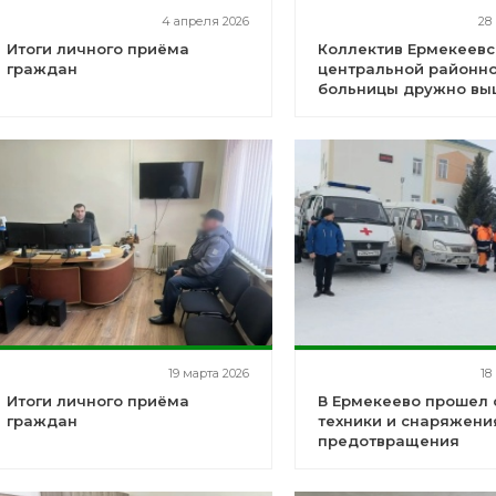
4 апреля 2026
28
Итоги личного приёма
Коллектив Ермекеевс
граждан
центральной районн
больницы дружно вы
традиционный весен
субботник
19 марта 2026
18
Итоги личного приёма
В Ермекеево прошел 
граждан
техники и снаряжени
предотвращения
последствий весенне
половодья